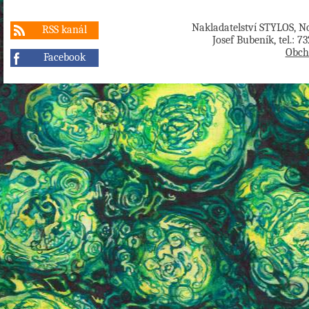
Nakladatelství STYLOS, No
RSS kanál
Josef Bubeník, tel.: 7
Obch
Facebook