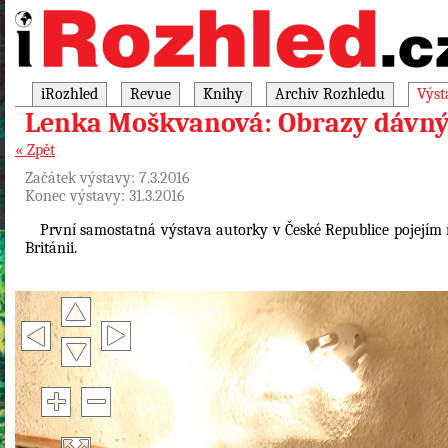
iRozhled
Revue
Knihy
Archiv Rozhledu
Výst
Lenka Moškvanová: Obrazy dávný
« Zpět
Začátek výstavy: 7.3.2016
Konec výstavy: 31.3.2016
První samostatná výstava autorky v České Republice pojejím 
Británii.